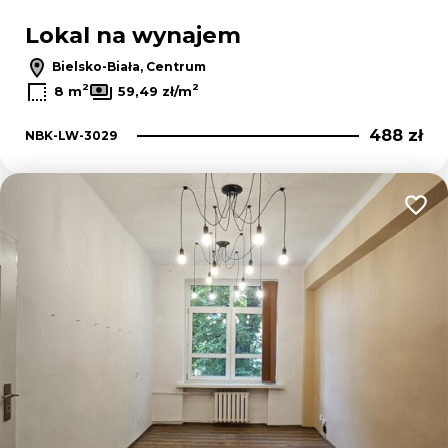
Lokal na wynajem
Bielsko-Biała, Centrum
2
2
8 m
59,49 zł/m
488 zł
NBK-LW-3029
Dodaj