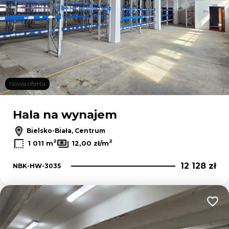
Nowa oferta
Hala na wynajem
Bielsko-Biała, Centrum
2
2
1 011 m
12,00 zł/m
12 128 zł
NBK-HW-3035
Dodaj