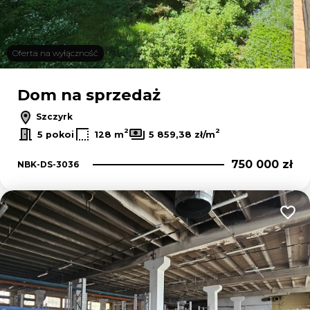
Oferta na wyłączność
Dom na sprzedaż
Szczyrk
2
2
5 pokoi
128 m
5 859,38 zł/m
750 000 zł
NBK-DS-3036
Dodaj