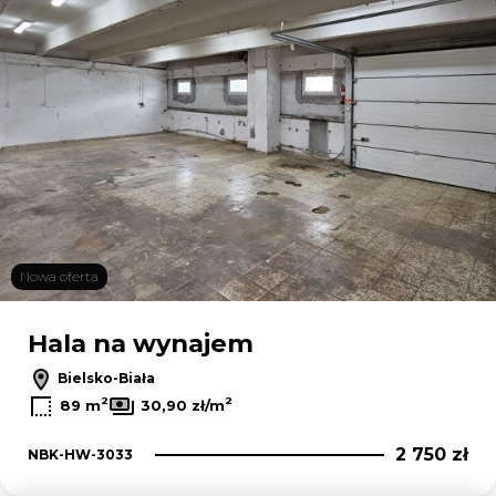
Nowa oferta
Hala na wynajem
Bielsko-Biała
2
2
89 m
30,90 zł/m
2 750 zł
NBK-HW-3033