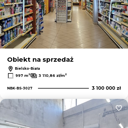
Obiekt na sprzedaż
Bielsko-Biała
2
2
997 m
3 110,86 zł/m
3 100 000 zł
NBK-BS-3027
Dodaj