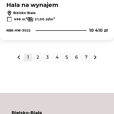
Hala na wynajem
Bielsko-Biała
2
2
496 m
21,00 zł/m
10 410 zł
NBK-HW-3022
1
2
3
4
5
6
7
prev
next
Bielsko-Biała