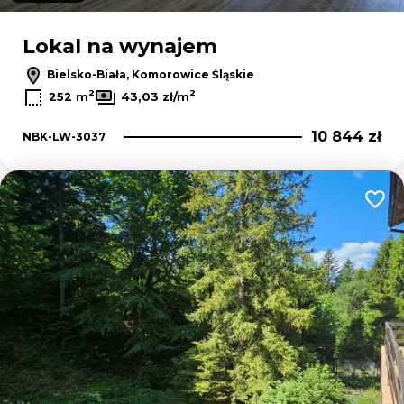
Lokal na wynajem
Bielsko-Biała, Komorowice Śląskie
2
2
252 m
43,03 zł/m
10 844 zł
NBK-LW-3037
Dodaj