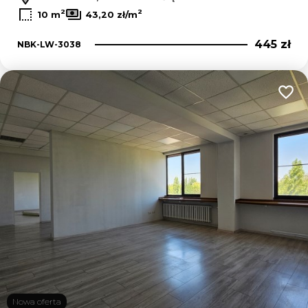
2
2
10 m
43,20 zł/m
445 zł
NBK-LW-3038
Dodaj
Nowa oferta