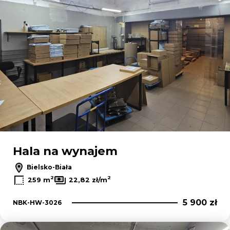
Hala na wynajem
Bielsko-Biała
2
2
259 m
22,82 zł/m
5 900 zł
NBK-HW-3026