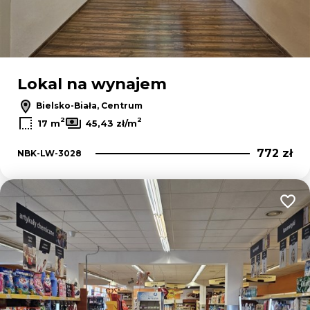
Lokal na wynajem
Bielsko-Biała, Centrum
2
2
17 m
45,43 zł/m
772 zł
NBK-LW-3028
Dodaj