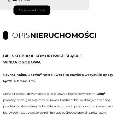
501 221 528
Napisz wiadomość
OPIS
NIERUCHOMOŚCI
BIELSKO-BIAŁA, KOMOROWICE ŚLĄSKIE
WINDA OSOBOWA
2
Czynsz najmu 43zł/m
netto kwota ta zawiera wszystkie opaty
łącznie z mediami.
2
Oferuję Państwu do wynajęcia lokal biurowy o łącznej powierzchni
38m
położony na drugim piętrze w biurowcu. Bardzo dobra lokalizacja na siedzibę,
przedstawicielstwo firmy. Lokal składa się z dwóch przechodnich pomieszczeń
2
biurowych każdy o powierzchni 18m
oraz ogólnodostępnych sanitariatów.