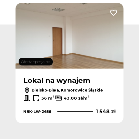
Dodaj do ulub
Oferta specjalna
Lokal na wynajem
Bielsko-Biała, Komorowice Śląskie
2
2
36 m
43,00 zł/m
1 548 zł
NBK-LW-2656