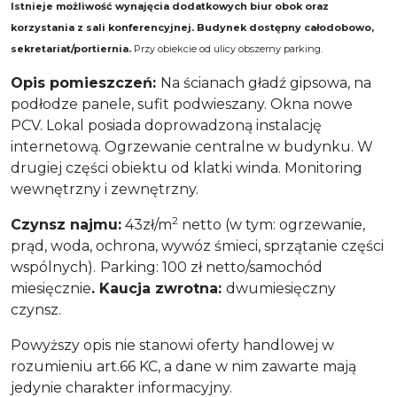
Istnieje możliwość wynajęcia dodatkowych biur obok
oraz
korzystania z sali konferencyjnej
.
Budynek dostępny całodobowo,
sekretariat/portiernia.
Przy obiekcie od ulicy obszerny parking.
Opis pomieszczeń:
Na ścianach gładź gipsowa, na
podłodze panele, sufit podwieszany. Okna nowe
PCV. Lokal posiada doprowadzoną instalację
internetową. Ogrzewanie centralne w budynku. W
drugiej części obiektu od klatki winda. Monitoring
wewnętrzny i zewnętrzny.
2
Czynsz najmu:
43zł/m
netto (w tym: ogrzewanie,
prąd, woda, ochrona, wywóz śmieci, sprzątanie części
wspólnych).
Parking: 100 zł netto/samochód
miesięcznie
. Kaucja zwrotna:
dwumiesięczny
czynsz.
Powyższy opis nie stanowi oferty handlowej w
rozumieniu art.66 KC, a dane w nim zawarte mają
jedynie charakter informacyjny.