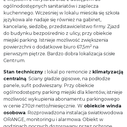
ogólnodostępnych sanitariatów i zaplecza
kuchennego. Wcześniej w lokalu mieściła się szkoła
językowa ale nadaje się również na gabinet,
kancelarię, siedzibę, przedstawicielstwo firmy. Zjazd
do budynku bezpośrednio z ulicy, przy obiekcie
miejski parking. Istnieje możliwość zwiększenia
2
powierzchni o dodatkowe biuro 67,5m
na
pierwszym piętrze. Bardzo dobra lokalizacja ścisłe
Centrum.
Stan techniczny :
lokal po remoncie z
klimatyzacją
centralną
. Ściany gładzie gipsowe, na podłodze
panele, sufit podwieszany. Przy obiekcie
ogólnodostępny parking miejski dla klientów, istnieje
możliwość wykupienia abonamentu parkingowego
w cenie 270zł netto/miesięcznie.
W
obiekcie
winda
osobowa
. Rozprowadzona instalacja światłowodowa
ORANGE, monitoringu i alarmowa. Obiekt w
godzinach nocnych dozorowany przez ochronę.