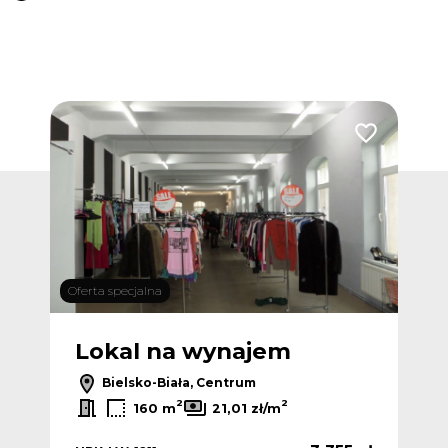
Dodaj do ulubionych
Dodaj do ulub
Oferta specjalna
Lokal na wynajem
L
Bielsko-Biała, Centrum
2
2
160 m
21,01 zł/m