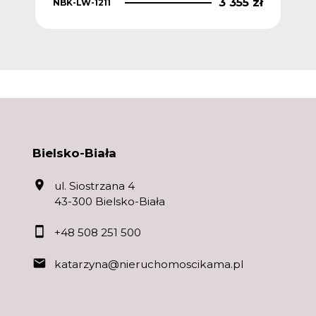
 zł
3 355 zł
NBK-LW-1211
NBK
Bielsko-Biała
ul. Siostrzana 4
43-300 Bielsko-Biała
+48 508 251 500
katarzyna@nieruchomoscikama.pl