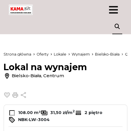
Strona główna
Oferty
Lokale
Wynajem
Bielsko-Biała
Ce
Lokal na wynajem
Bielsko-Biała, Centrum
Dodaj do ulubionych
Drukuj
Udostępnij
2
108.00 m²
31,50 zł/m
2 piętro
NBK-LW-3004