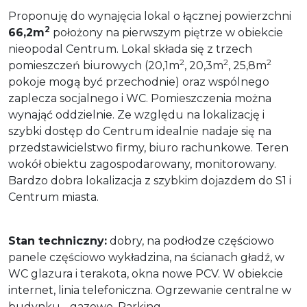
Proponuję do wynajęcia lokal o łącznej powierzchni
2
66,2m
położony na pierwszym piętrze w obiekcie
nieopodal Centrum. Lokal składa się z trzech
2
2
2
pomieszczeń biurowych (20,1m
, 20,3m
, 25,8m
pokoje mogą być przechodnie) oraz wspólnego
zaplecza socjalnego i WC. Pomieszczenia można
wynająć oddzielnie. Ze względu na lokalizację i
szybki dostęp do Centrum idealnie nadaje się na
przedstawicielstwo firmy, biuro rachunkowe. Teren
wokół obiektu zagospodarowany, monitorowany.
Bardzo dobra lokalizacja z szybkim dojazdem do S1 i
Centrum miasta.
Stan techniczny:
dobry, na podłodze częściowo
panele częściowo wykładzina, na ścianach gładź, w
WC glazura i terakota, okna nowe PCV. W obiekcie
internet, linia telefoniczna. Ogrzewanie centralne w
budynku - gazowe. Parking.