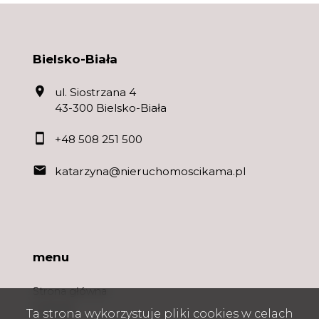
Bielsko-Biała
ul. Siostrzana 4
43-300 Bielsko-Biała
+48 508 251 500
katarzyna@nieruchomoscikama.pl
menu
Strona główna
O firmie
Ta strona wykorzystuje pliki cookies w celach