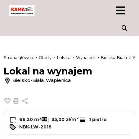
Strona główna
Oferty
Lokale
Wynajem
Bielsko-Biała
Wa
Lokal na wynajem
Bielsko-Biała, Wapienica
Dodaj do ulubionych
Drukuj
Udostępnij
2
66.20 m²
35,00 zł/m
1 piętro
NBK-LW-2018