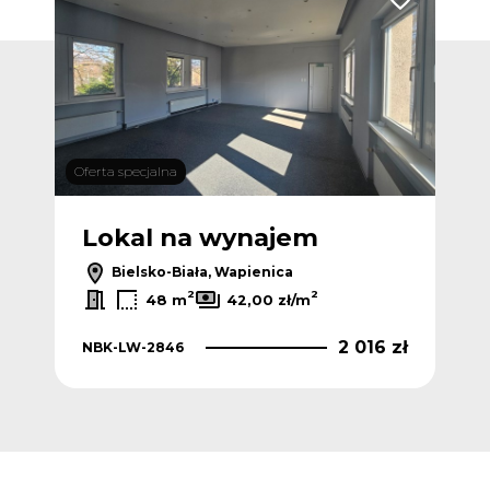
Dodaj do ulub
Oferta specjalna
Lokal na wynajem
Bielsko-Biała, Wapienica
2
2
48 m
42,00 zł/m
2 016 zł
NBK-LW-2846