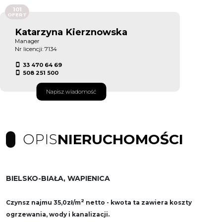
101
OFERT
Katarzyna Kierznowska
Manager
Nr licencji: 7134
33 470 64 69
508 251 500
Napisz wiadomość
OPIS
NIERUCHOMOŚCI
BIELSKO-BIAŁA, WAPIENICA
2
Czynsz najmu 35,0zł/m
netto - kwota ta zawiera koszty
ogrzewania, wody i kanalizacji.