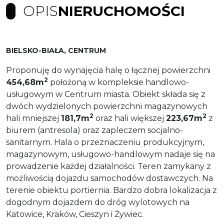
OPIS
NIERUCHOMOŚCI
BIELSKO-BIAŁA, CENTRUM
Proponuję do wynajęcia halę o łącznej powierzchni
2
454,68m
położoną w kompleksie handlowo-
usługowym w Centrum miasta. Obiekt składa się z
dwóch wydzielonych powierzchni magazynowych
2
2
hali mniejszej
181,7m
oraz hali większej
223,67m
z
biurem (antresola) oraz zapleczem socjalno-
sanitarnym. Hala o przeznaczeniu produkcyjnym,
magazynowym, usługowo-handlowym nadaje się na
prowadzenie każdej działalności. Teren zamykany z
możliwością dojazdu samochodów dostawczych. Na
terenie obiektu portiernia. Bardzo dobra lokalizacja z
dogodnym dojazdem do dróg wylotowych na
Katowice, Kraków, Cieszyn i Żywiec.