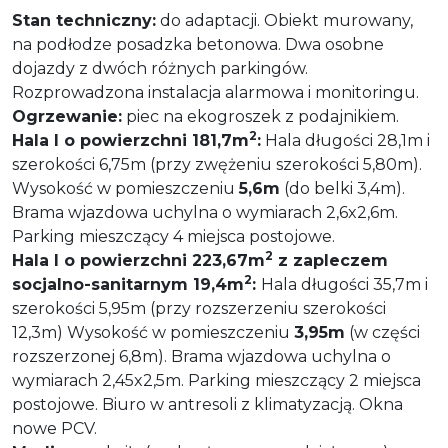
Stan techniczny:
do adaptacji. Obiekt murowany,
na podłodze posadzka betonowa. Dwa osobne
dojazdy z dwóch różnych parkingów.
Rozprowadzona instalacja alarmowa i monitoringu.
Ogrzewanie:
piec na ekogroszek z podajnikiem.
2
Hala I o powierzchni 181,7m
:
Hala długości 28,1m i
szerokości 6,75m (przy zwężeniu szerokości 5,80m).
Wysokość w pomieszczeniu
5,6m
(do belki 3,4m).
Brama wjazdowa uchylna o wymiarach 2,6x2,6m.
Parking mieszczący 4 miejsca postojowe.
2
Hala I o powierzchni 223,67m
z zapleczem
2
socjalno-sanitarnym 19,4m
:
Hala długości 35,7m i
szerokości 5,95m (przy rozszerzeniu szerokości
12,3m) Wysokość w pomieszczeniu
3,95m
(w części
rozszerzonej 6,8m). Brama wjazdowa uchylna o
wymiarach 2,45x2,5m. Parking mieszczący 2 miejsca
postojowe. Biuro w antresoli z klimatyzacją. Okna
nowe PCV.