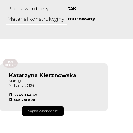
tak
Plac utwardzany
murowany
Materiał konstrukcyjny
101
OFERT
Katarzyna Kierznowska
Manager
Nr licencji: 7134
33 470 64 69
508 251 500
Napisz wiadomość