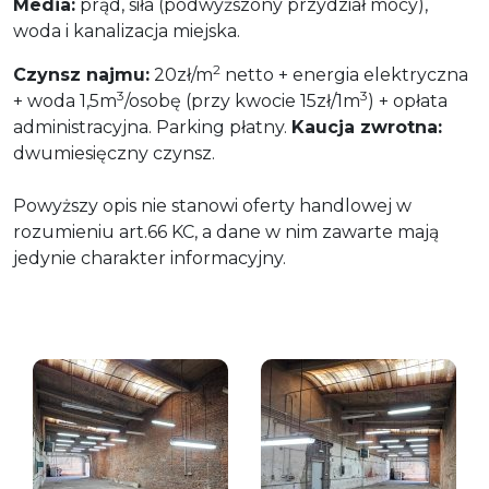
Media:
prąd, siła (podwyższony przydział mocy),
woda i kanalizacja miejska.
2
Czynsz najmu:
20zł/m
netto + energia elektryczna
3
3
+ woda 1,5m
/osobę (przy kwocie 15zł/1m
) + opłata
administracyjna.
Parking płatny.
Kaucja zwrotna:
dwumiesięczny czynsz.
Powyższy opis nie stanowi oferty handlowej w
rozumieniu art.66 KC, a dane w nim zawarte mają
jedynie charakter informacyjny.