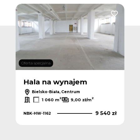
Dodaj do ulubionych
Dodaj do ulub
Oferta specjalna
Ofert
Hala na wynajem
H
Bielsko-Biała, Centrum
2
2
1 060 m
9,00 zł/m
0 zł
9 540 zł
NBK-HW-1162
NB