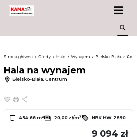
Strona główna
Oferty
Hale
Wynajem
Bielsko-Biała
Cen
Hala na wynajem
Bielsko-Biała, Centrum
Dodaj do ulubionych
Drukuj
Udostępnij
2
454.68 m²
20,00 zł/m
NBK-HW-2890
9 094 zł