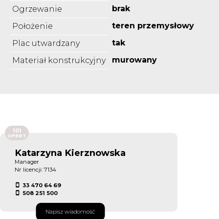
brak
Ogrzewanie
teren przemysłowy
Położenie
tak
Plac utwardzany
murowany
Materiał konstrukcyjny
101
OFERT
Katarzyna Kierznowska
Manager
Nr licencji: 7134
33 470 64 69
508 251 500
Napisz wiadomość