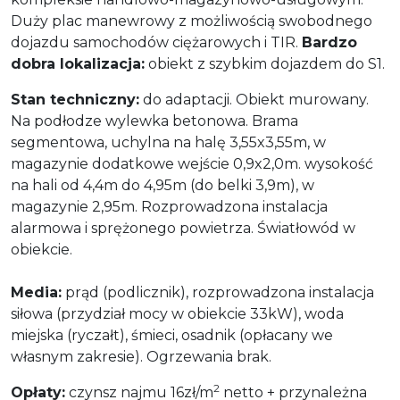
Duży plac manewrowy z możliwością swobodnego
dojazdu samochodów ciężarowych i TIR.
Bardzo
dobra lokalizacja:
obiekt z szybkim dojazdem do S1.
Stan techniczny:
do adaptacji. Obiekt murowany.
Na podłodze wylewka betonowa. Brama
segmentowa, uchylna na halę 3,55x3,55m, w
magazynie dodatkowe wejście 0,9x2,0m. wysokość
na hali od 4,4m do 4,95m (do belki 3,9m), w
magazynie 2,95m. Rozprowadzona instalacja
alarmowa i sprężonego powietrza. Światłowód w
obiekcie.
Media:
prąd (podlicznik), rozprowadzona instalacja
siłowa (przydział mocy w obiekcie 33kW), woda
miejska (ryczałt), śmieci, osadnik (opłacany we
własnym zakresie). Ogrzewania brak.
2
Opłaty:
czynsz najmu 16zł/m
netto + przynależna