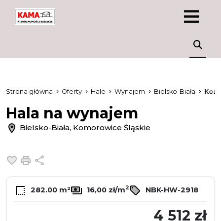
Strona główna
Oferty
Hale
Wynajem
Bielsko-Biała
Komo
Hala na wynajem
Bielsko-Biała, Komorowice Śląskie
Dodaj do ulubionych
Drukuj
Udostępnij
2
282.00 m²
16,00 zł/m
NBK-HW-2918
4 512 zł