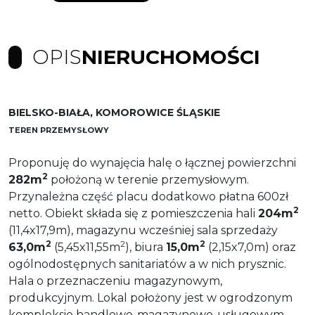
OPIS
NIERUCHOMOŚCI
BIELSKO-BIAŁA, KOMOROWICE ŚLĄSKIE
TEREN PRZEMYSŁOWY
Proponuję do wynajęcia halę o łącznej powierzchni
2
282m
położoną w terenie przemysłowym.
Przynależna część placu dodatkowo płatna 600zł
2
netto. Obiekt składa się z pomieszczenia hali
204m
(11,4x17,9m), magazynu wcześniej sala sprzedaży
2
2
2
63,0m
(5,45x11,55m
), biura
15,0m
(2,15x7,0m) oraz
ogólnodostępnych sanitariatów a w nich prysznic.
Hala o przeznaczeniu magazynowym,
produkcyjnym. Lokal położony jest w ogrodzonym
kompleksie handlowo-magazynowo-usługowym.