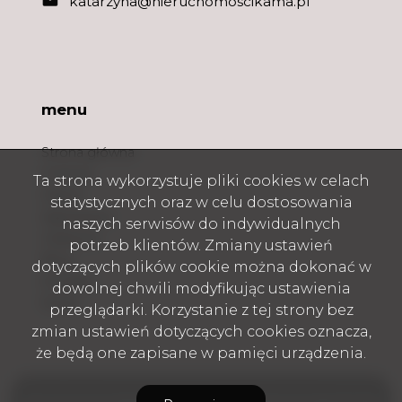
katarzyna@nieruchomoscikama.pl
menu
Strona główna
O firmie
Ta strona wykorzystuje pliki cookies w celach
Oferty
statystycznych oraz w celu dostosowania
Zgłoszenia
naszych serwisów do indywidualnych
Ulubione
potrzeb klientów. Zmiany ustawień
Blog
dotyczących plików cookie można dokonać w
Kontakt
dowolnej chwili modyfikując ustawienia
Rodo
przeglądarki. Korzystanie z tej strony bez
zmian ustawień dotyczących cookies oznacza,
że będą one zapisane w pamięci urządzenia.
Nieruchomości Bielskie KAMA Katarzyna Kierznowska © 2026