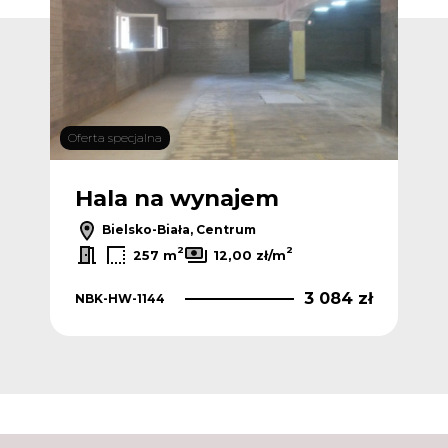
Oferta specjalna
Ofert
Hala na wynajem
H
Bielsko-Biała, Centrum
2
2
257 m
12,00 zł/m
 zł
3 084 zł
NBK-HW-1144
NBK