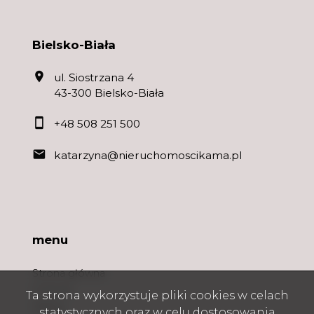
Bielsko-Biała
ul. Siostrzana 4
43-300 Bielsko-Biała
+48 508 251 500
katarzyna@nieruchomoscikama.pl
menu
Strona główna
O firmie
Ta strona wykorzystuje pliki cookies w celach
Oferty
statystycznych oraz w celu dostosowania