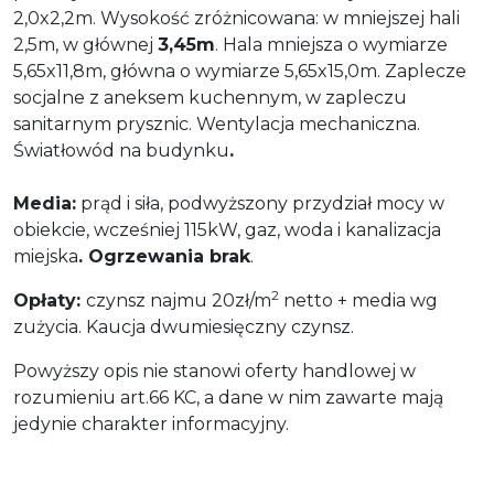
2,0x2,2m. Wysokość zróżnicowana: w mniejszej hali
2,5m, w głównej
3,45m
. Hala mniejsza o wymiarze
5,65x11,8m, główna o wymiarze 5,65x15,0m. Zaplecze
socjalne z aneksem kuchennym, w zapleczu
sanitarnym prysznic. Wentylacja mechaniczna.
Światłowód na budynku
.
Media:
prąd i siła, podwyższony przydział mocy w
obiekcie, wcześniej 115kW, gaz, woda i kanalizacja
miejska
. Ogrzewania brak
.
2
Opłaty:
czynsz najmu 20zł/m
netto + media wg
zużycia. Kaucja dwumiesięczny czynsz.
Powyższy opis nie stanowi oferty handlowej w
rozumieniu art.66 KC, a dane w nim zawarte mają
jedynie charakter informacyjny.