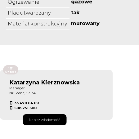
gazowe
Ogrzewanie
tak
Plac utwardzany
murowany
Materiał konstrukcyjny
101
OFERT
Katarzyna Kierznowska
Manager
Nr licencji: 7134
33 470 64 69
508 251 500
Napisz wiadomość