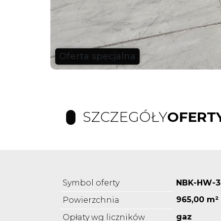
Oferta specjalna
SZCZEGÓŁY
OFERT
Symbol oferty
NBK-HW-3
965,00 m²
Powierzchnia
gaz
Opłaty wg liczników