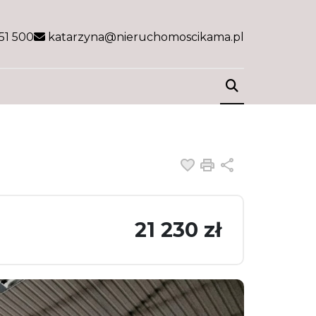
51 500
katarzyna@nieruchomoscikama.pl
Dodaj do ulubiony
Drukuj
Udostępnij
21 230 zł