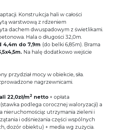
ptacji. Konstrukcja hali w całości
łytą warstwową z rdzeniem
yta dachem dwuspadowym z świetlikami.
etonowa. Hala o długości 32,0m.
 4,4m do 7,9m
(do belki 6,85m)
. Brama
3,5x4,5m.
Na halę dodatkowo wejście
y przydział mocy w obiekcie, siła.
zprowadzone nagrzewnicami.
2
ali 22,0zł/m
netto
+ opłata
2
(stawka podlega corocznej waloryzacji) a
ia nieruchomością
:
utrzymania zieleni i
ątania i odśnieżania części wspólnych
h, dozór obiektu) + media wg zużycia.