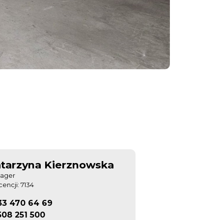
tarzyna Kierznowska
ager
icencji: 7134
33 470 64 69
508 251 500