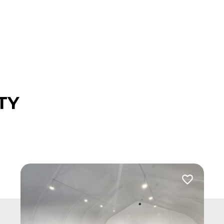
TY
Dodaj do u