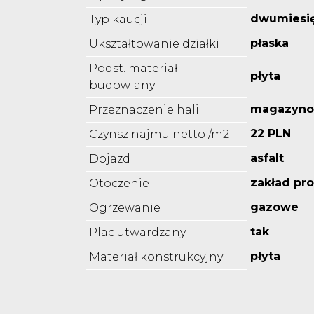
dwumiesi
Typ kaucji
płaska
Ukształtowanie działki
Podst. materiał
płyta
budowlany
magazyn
Przeznaczenie hali
22 PLN
Czynsz najmu netto /m2
asfalt
Dojazd
zakład pr
Otoczenie
gazowe
Ogrzewanie
tak
Plac utwardzany
płyta
Materiał konstrukcyjny