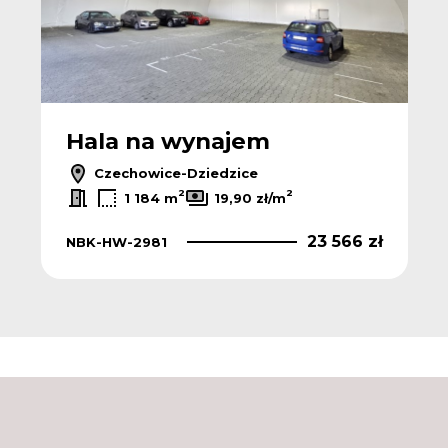
Hala na wynajem
Czechowice-Dziedzice
2
2
1 184 m
19,90 zł/m
23 566 zł
NBK-HW-2981