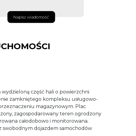
Napisz wiadomość
UCHOMOŚCI
 wydzieloną część hali o powierzchni
enie zamkniętego kompleksu usługowo-
 przeznaczeniu magazynowym. Plac
zony, zagospodarowany teren ogrodzony
orowana całodobowo i monitorowana.
 z swobodnym dojazdem samochodów