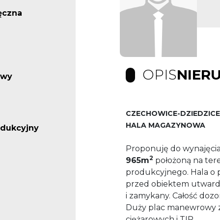
ęczna
OPIS
NIER
owy
CZECHOWICE-DZIEDZICE
HALA MAGAZYNOWA
odukcyjny
Proponuję do wynajęcia
2
965m
położoną na ter
produkcyjnego. Hala o
przed obiektem utward
i zamykany. Całość doz
Duży plac manewrowy
ciężarowych i TIR.