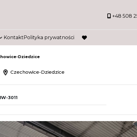
+48 508 2
Kontakt
Polityka prywatności
favorite
howice-Dziedzice
m
Czechowice-Dziedzice
W-3011