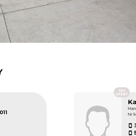
Y
101
OFERT
Ka
Man
011
Nr l