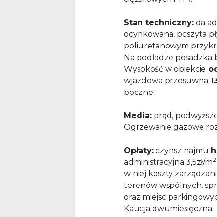
Stan techniczny:
da ada
ocynkowana, poszyta p
poliuretanowym przykr
Na podłodze posadzka b
Wysokość w obiekcie
od
wjazdowa przesuwna
1
boczne.
Media:
prąd, podwyższon
Ogrzewanie gazowe ro
Opłaty:
czynsz najmu
h
administracyjna 3,5zł/m
w niej koszty zarządzan
terenów wspólnych, sprz
oraz miejsc parkingowyc
Kaucja dwumiesięczna.