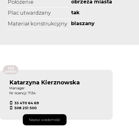
obrzeża miasta
Położenie
tak
Plac utwardzany
blaszany
Materiał konstrukcyjny
103
OFERT
Katarzyna Kierznowska
Manager
Nr licencji: 7134
33 470 64 69
508 251 500
Napisz wiadomość