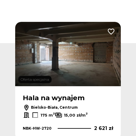
Dodaj do ulubionych
Dodaj do ulub
Oferta specjalna
Ofert
Hala na wynajem
H
Bielsko-Biała, Centrum
2
2
175 m
15,00 zł/m
 zł
2 621 zł
NBK-HW-2720
NB