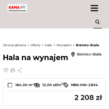
Strona główna
Oferty
Hale
Wynajem
Bielsko-Biała
Bielsko-Biała
Hala na wynajem
Dodaj do ulubionych
Drukuj
Udostępnij
2
184.00 m²
12,00 zł/m
NBK-HW-2834
2 208 zł