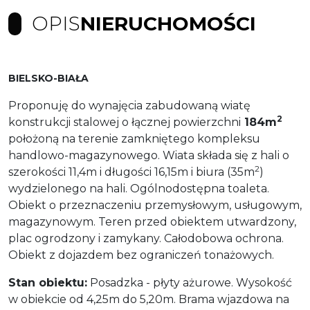
OPIS
NIERUCHOMOŚCI
BIELSKO-BIAŁA
Proponuję do wynajęcia zabudowaną wiatę
2
konstrukcji stalowej o łącznej powierzchni
184m
położoną na terenie zamkniętego kompleksu
handlowo-magazynowego. Wiata składa się z hali o
2
szerokości 11,4m i długości 16,15m i biura (35m
)
wydzielonego na hali. Ogólnodostępna toaleta.
Obiekt o przeznaczeniu przemysłowym, usługowym,
magazynowym. Teren przed obiektem utwardzony,
plac ogrodzony i zamykany. Całodobowa ochrona.
Obiekt z dojazdem bez ograniczeń tonażowych.
Stan obiektu:
Posadzka - płyty ażurowe. Wysokość
w obiekcie od 4,25m do 5,20m. Brama wjazdowa na