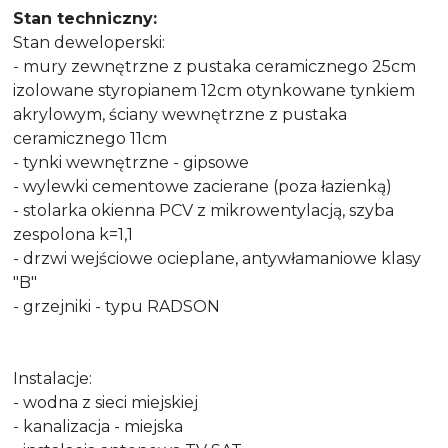
Stan techniczny:
Stan deweloperski:
- mury zewnętrzne z pustaka ceramicznego 25cm
izolowane styropianem 12cm otynkowane tynkiem
akrylowym, ściany wewnętrzne z pustaka
ceramicznego 11cm
- tynki wewnętrzne - gipsowe
- wylewki cementowe zacierane (poza łazienką)
- stolarka okienna PCV z mikrowentylacją, szyba
zespolona k=1,1
- drzwi wejściowe ocieplane, antywłamaniowe klasy
"B"
- grzejniki - typu RADSON
Instalacje:
- wodna z sieci miejskiej
- kanalizacja - miejska