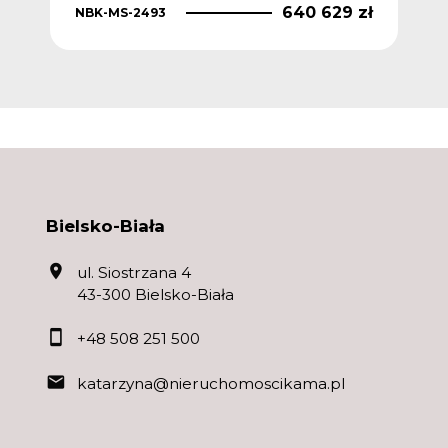
640 629 zł
NBK-MS-2493
Bielsko-Biała
ul. Siostrzana 4
43-300 Bielsko-Biała
+48 508 251 500
katarzyna@nieruchomoscikama.pl