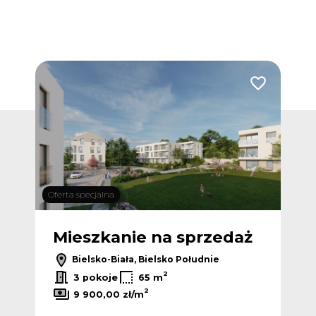
Dodaj do ulub
Oferta specjalna
Mieszkanie na sprzedaż
Bielsko-Biała, Bielsko Południe
2
3 pokoje
65 m
2
9 900,00 zł/m